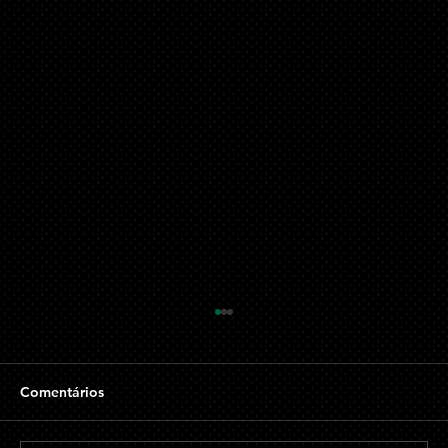
O Crime de Estelionato e suas
Repercussões no Âmbito Privado e
Social
O estelionato, tipificado no artigo 171 do
Comentários
Código Penal Brasileiro, é um crime que visa à
obtenção de vantagem ilícita em prejuízo de...