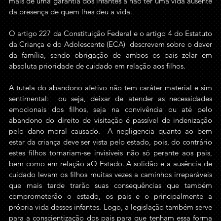
mais de uma garantia dos infantes a não ter uma vida ausente 
da presença de quem lhes deu a vida.
O artigo 227 da Constituição Federal e o artigo 4 do Estatuto 
da Criança e do Adolescente (ECA)  descrevem sobre o dever 
da família, sendo obrigação de ambos os pais zelar em 
absoluta prioridade de cuidado em relação aos filhos.
A tutela do abandono afetivo não tem caráter material e sim 
sentimental:  ou seja, deixar de atender as necessidades 
emocionais dos filhos, seja na convivência ou até pelo 
abandono do direito de visitação é passível de indenização 
pelo dano moral causado.  A negligencia quanto ao bem 
estar da criança deve ser vista pelo estado, pois, do contrário 
estes filhos tornariam-se invisíveis não só perante aos pais, 
bem como em relação aO Estado. A solidão e a ausência de 
cuidado levam os filhos muitas vezes a caminhos irreparáveis 
que mais tarde trarão suas consequências que também 
comprometerão o estado, os pais e o principalmente a 
própria vida desses infantes. Logo, a legislação também serve 
para a conscientização dos pais para que tenham essa forma 