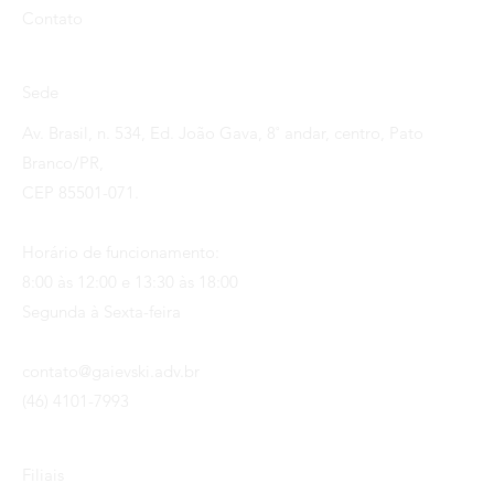
Contato
Sede
Av. Brasil, n. 534, Ed. João Gava, 8˚ andar, centro, Pato
Branco/PR,
CEP 85501-071.
Horário de funcionamento:
8:00 às 12:00 e 13:30 às 18:00
Segunda à Sexta-feira
contato@gaievski.adv.br
(46) 4101-7993
Filiais