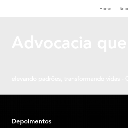
Home
Sob
Advocacia que 
elevando padrões, transformando vidas
Depoimentos