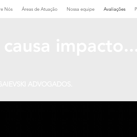
re Nós
Áreas de Atuação
Nossa equipe
Avaliações
P
causa impacto..
 - GAIEVSKI ADVOGADOS.