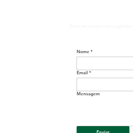
Entre em contato para agendar 
Nome
*
Email
*
Mensagem
Enviar