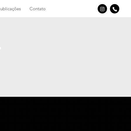
ublicações
Contato
.