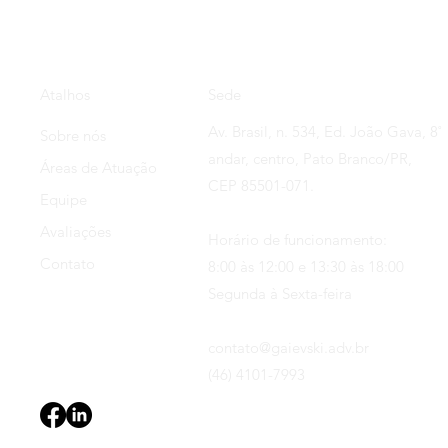
Sede
Atalhos
Av. Brasil, n. 534, Ed. João Gava, 8˚
Sobre nós
andar, centro, Pato Branco/PR,
Áreas de Atuação
CEP 85501-071.
Equipe
Avaliações
Horário de funcionamento:
Contato
8:00 às 12:00 e 13:30 às 18:00
Segunda à Sexta-feira
contato@gaievski.adv.br
(46) 4101-7993
Termos de Uso
Política de Privacidade
Declaração de acess