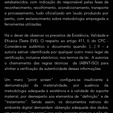
estabelecidos, com indicação do responsável pelas fases de 
reconhecimento, recolhimento, acondicionamento, transporte 
e processamento, tudo oficializado em laudo produzido por 
perito, com esclarecimento sobre metodologia empregada e 
ferramentas utilizadas. 
Há o dever de observar os preceitos de Existência, Validade e 
Eficácia (Teste EVE). O respeito ao artigo 411, II, do CPC - 
Considera-se autêntico o documento quando: […] II – a 
autoria estiver identificada por qualquer outro meio legal de 
certificação, inclusive eletrônico, nos termos da lei.  A autoriza 
o chamamento das regras técnicas  da (ABNT-ISO) para 
alinhar a verificação da autenticidade dessas informações. 
Um mero 
"print screen"
  configura-se insuficiente à 
demonstração da materialidade, por ausência da 
metodologia adequada à existência e à validade do suporte 
material, por desrespeito aos elementos de "definição" e de 
"tratamento". Sendo assim, os documentos nativos do 
ambiente digital demandam obtenção adequada dos dados, 
em geral por "imagem" isso pelo conceito técnico e não do 