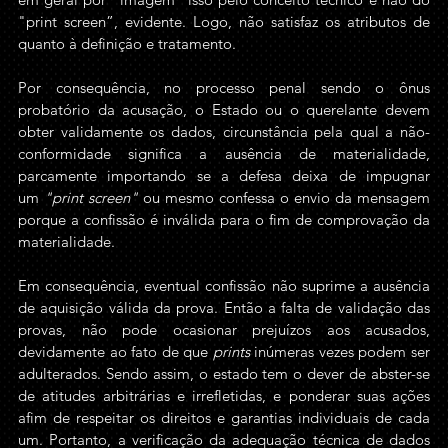
"print screen”, evidente. Logo, não satisfaz os atributos de 
quanto à definição e tratamento.
Por consequência, no processo penal sendo o ônus 
probatório da acusação, o Estado ou o querelante devem 
obter validamente os dados, circunstância pela qual a não-
conformidade significa a ausência de materialidade, 
parcamente importando se a defesa deixa de impugnar 
um
 "print screen" 
ou mesmo confessa o envio da mensagem 
porque a confissão é inválida para o fim de comprovação da 
materialidade. 
Em consequência, eventual confissão não suprime a ausência 
de aquisição válida da prova. Então a falta de validação das 
provas, não pode ocasionar prejuízos aos acusados, 
devidamente ao fato de que
 prints
 inúmeras vezes podem ser 
adulterados. Sendo assim, o estado tem o dever de abster-se 
de atitudes arbitrárias e irrefletidas, e ponderar suas ações 
afim de respeitar os direitos e garantias individuais de cada 
um. Portanto, a verificação da adequação técnica de dados 