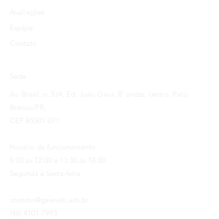
Avaliações
Equipe
Contato
Sede
Av. Brasil, n. 534, Ed. João Gava, 8˚ andar, centro, Pato
Branco/PR,
CEP 85501-071.
Horário de funcionamento:
8:00 às 12:00 e 13:30 às 18:00
Segunda à Sexta-feira
contato@gaievski.adv.br
(46) 4101-7993