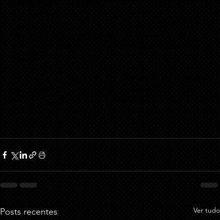
metodologia adequada, 
2024. Disponível em: 
https://www.stj.jus.br/
sites/portalp/Paginas/Comunicacao/Noticias/2024/02052024
-Quinta-Turma-nao-aceita-como-provas-prints-de-celular-
extraidos-sem-metodologia-adequada.aspx
. Acesso em: 02 
set. 2024.
ROSA, Alexandre Morais da. O 
"print screen"
 é insuficiente à 
materialidade nos crimes digitais. 
Conjur,
 2022. Disponível 
em: 
https://www.conjur.com.br/2022-jun-17/limite-penal-
print-screen-materialidade-crimes-digitais/
. Acesso em: 02 
set. 2024. 
Ver tudo
Posts recentes