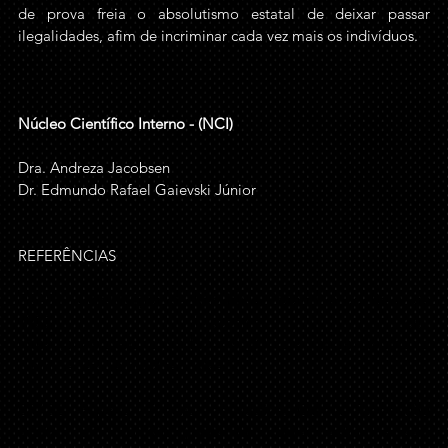
de prova freia o absolutismo estatal de deixar passar 
ilegalidades, afim de incriminar cada vez mais os indivíduos.
Núcleo Científico Interno - (NCI)
Dra. Andreza Jacobsen
Dr. Edmundo Rafael Gaievski Júnior
REFERÊNCIAS
BRASIL. 
Constituição da República Federativa do Brasil de 
1988.
 Disponível em: 
https://www.planalto.gov.br/ccivil_03/constituicao/constituica
o.htm
. Acesso em: 02 set. 2024. 
BRASIL. Superior Tribunal de Justiça. 
Quinta Turma não 
aceita como provas prints de celular extraídos sem 