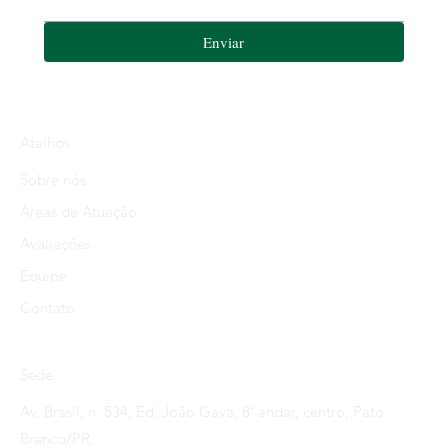
Enviar
Atalhos
Sobre nós
Áreas de Atuação
Avaliações
Equipe
Contato
Sede
Av. Brasil, n. 534, Ed. João Gava, 8˚ andar, centro, Pato
Branco/PR,