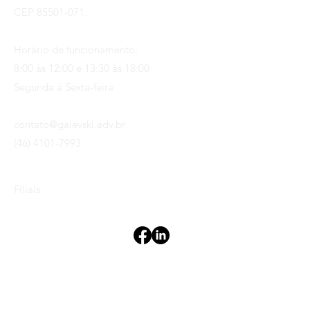
CEP 85501-071.
Horário de funcionamento:
8:00 às 12:00 e 13:30 às 18:00
Segunda à Sexta-feira
contato@gaievski.adv.br
(46) 4101-7993
Filiais
Termos de Uso
Política de Privacidade
Declaração de acessibilidade