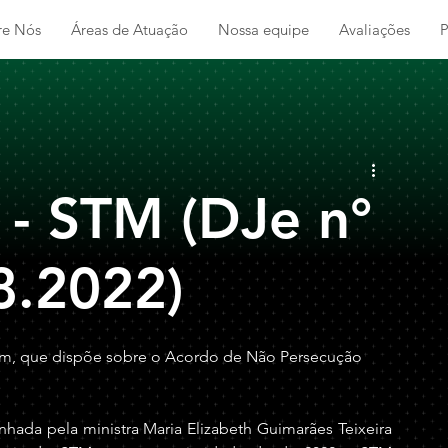
re Nós
Áreas de Atuação
Nossa equipe
Avaliações
P
 - STM (DJe n°
8.2022)
um, que dispõe sobre o Acordo de Não Persecução 
ada pela ministra Maria Elizabeth Guimarães Teixeira 