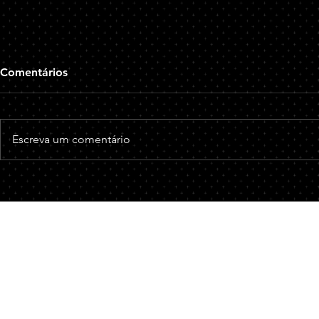
A Súmula 676 do STJ e seus
O Crime de 
Comentários
Reflexos no Âmbito Penal
suas Reperc
Âmbito Priv
Conforme súmula 676 do
O estelionato,
Superior Tribunal de Justiça (STJ)
171 do Código
Escreva um comentário
estabelece que: "É indevido o
um crime que
reconhecimento, de ofício, da
vantagem ilíci
prisão preventiva...
Fale com nossos Advogados