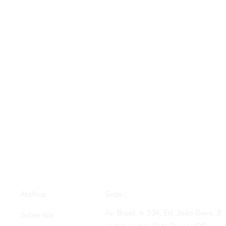
Sede
Atalhos
Av. Brasil, n. 534, Ed. João Gava, 8˚
Sobre nós