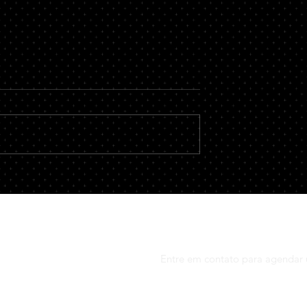
Estelionato e
A Despedida e os Direitos
ussões no
Trabalhistas na Despedida
ado e Social
Sem Justa Causa
 tipificado no artigo
Ao abordar sobre a questão da
 Penal Brasileiro, é
demissão sem justa causa a
 visa à obtenção de
Declaração Universal dos Direi
ta em prejuízo de...
Humanos (DUDH), adotada pel
ONU em 1948,...
Entre em contato para agendar 