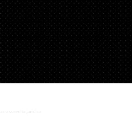
tos
a
uma consulta jurídica