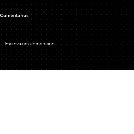
A Súmula 676 do STJ e seus
O Crime de 
Comentários
Reflexos no Âmbito Penal
suas Reperc
Âmbito Priv
Conforme súmula 676 do
O estelionato,
Superior Tribunal de Justiça (STJ)
171 do Código
Escreva um comentário
estabelece que: "É indevido o
um crime que
reconhecimento, de ofício, da
vantagem ilíci
prisão preventiva...
Fale com nossos Advogados