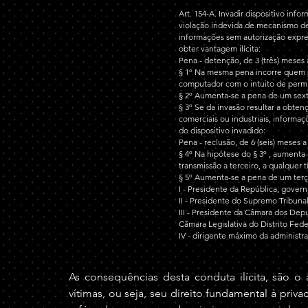
Art. 154-A. 
Invadir dispositivo inf
violação indevida de mecanismo de 
informações sem autorização express
obter vantagem ilícita:
Pena - detenção, de 3 (três) meses 
§ 1º Na mesma pena incorre quem pr
computador com o intuito de permit
§ 2º Aumenta-se a pena de um sexto
§ 3º Se da invasão resultar a obte
comerciais ou industriais, informaç
do dispositivo invadido:
Pena - reclusão, de 6 (seis) meses a
§ 4º Na hipótese do § 3º , aumenta
transmissão a terceiro, a qualquer 
§ 5º Aumenta-se a pena de um terço
I - Presidente da República, govern
II - Presidente do Supremo Tribunal
III - Presidente da Câmara dos Dep
Câmara Legislativa do Distrito Fed
IV - dirigente máximo da administraç
As consequências desta conduta ilícita, são 
vítimas, ou seja, seu direito fundamental à priv