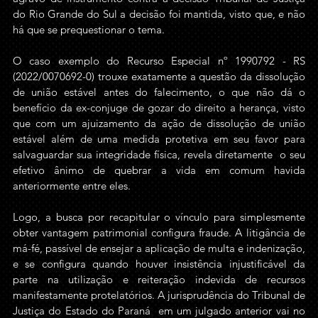
do Rio Grande do Sul a decisão foi mantida, visto que, e não 
há que se prequestionar o tema. 
O caso exemplo do Recurso Especial nº 1990792 - RS 
(2022/0070692-0) trouxe exatamente a questão da dissolução 
de união estável antes do falecimento, o que não dá o 
benefício da ex-conjuge de gozar do direito a herança, visto 
que com um ajuizamento da ação de dissolução de união 
estável além de uma medida protetiva em seu favor para 
salvaguardar sua integridade física, revela diretamente  o seu 
efetivo ânimo de quebrar a vida em comum havida 
anteriormente entre eles. 
Logo, a busca por recapitular o vínculo para simplesmente 
obter vantagem patrimonial configura fraude. A litigância de 
má-fé, passível de ensejar a aplicação de multa e indenização, 
e se configura quando houver insistência injustificável da 
parte na utilização e reiteração indevida de recursos 
manifestamente protelatórios. A jurisprudência do Tribunal de 
Justiça do Estado do Paraná  em um julgado anterior vai no 