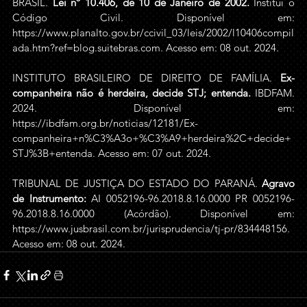
BRASIL. 
Lei nº 10.406, de 10 de Janeiro de 2002
.
 Institui o 
Código Civil. Disponível em: 
https://www.planalto.gov.br/ccivil_03/leis/2002/l10406compil
ada.htm?ref=blog.suitebras.com
. Acesso em: 08 out. 2024.
INSTITUTO BRASILEIRO DE DIREITO DE FAMÍLIA. 
Ex-
companheira não é herdeira, decide STJ; entenda. 
IBDFAM. 
2024. Disponível em: 
https://ibdfam.org.br/noticias/12181/Ex-
companheira+n%C3%A3o+%C3%A9+herdeira%2C+decide+
STJ%3B+entenda
. Acesso em: 07 out. 2024. 
TRIBUNAL DE JUSTIÇA DO ESTADO DO PARANÁ. 
Agravo 
de Instrumento: 
AI 0052196-96.2018.8.16.0000 PR 0052196-
96.2018.8.16.0000 (Acórdão). Disponível em: 
https://www.jusbrasil.com.br/jurisprudencia/tj-pr/834448156
. 
Acess
o em: 08 out. 2024.