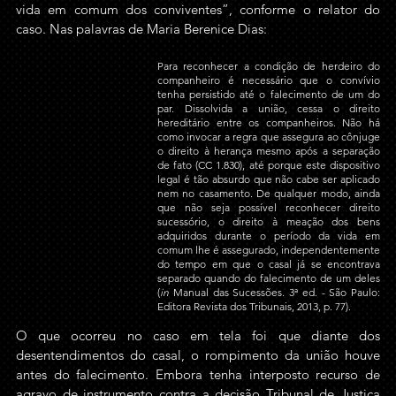
vida em comum dos conviventes”, conforme o relator do 
caso. Nas palavras de Maria Berenice Dias: 
Para reconhecer a condição de herdeiro do 
companheiro é necessário que o convívio 
tenha persistido até o falecimento de um do 
par. Dissolvida a união, cessa o direito 
hereditário entre os companheiros. Não há 
como invocar a regra que assegura ao cônjuge 
o direito à herança mesmo após a separação 
de fato (CC 1.830), até porque este dispositivo 
legal é tão absurdo que não cabe ser aplicado 
nem no casamento. De qualquer modo, ainda 
que não seja possível reconhecer direito 
sucessório, o direito à meação dos bens 
adquiridos durante o período da vida em 
comum lhe é assegurado, independentemente 
do tempo em que o casal já se encontrava 
separado quando do falecimento de um deles 
(
in 
Manual das Sucessões. 3ª ed. - São Paulo: 
Editora Revista dos Tribunais, 2013, p. 77).
O que ocorreu no caso em tela foi que diante dos 
desentendimentos do casal, o rompimento da união houve 
antes do falecimento. Embora tenha interposto recurso de 
agravo de instrumento contra a decisão Tribunal de Justiça 