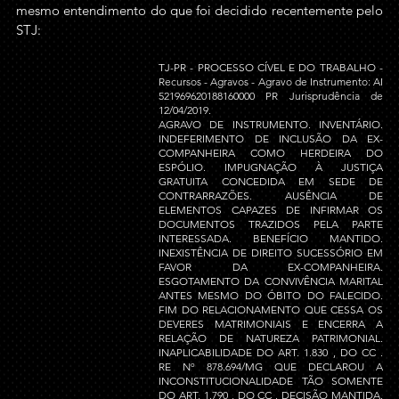
mesmo entendimento do que foi decidido recentemente pelo 
STJ:
TJ-PR - PROCESSO CÍVEL E DO TRABALHO - 
Recursos - Agravos - Agravo de Instrumento: AI 
521969620188160000 PR Jurisprudência de 
12/04/2019.
AGRAVO DE INSTRUMENTO. INVENTÁRIO. 
INDEFERIMENTO DE INCLUSÃO DA EX-
COMPANHEIRA COMO HERDEIRA DO 
ESPÓLIO. IMPUGNAÇÃO À JUSTIÇA 
GRATUITA CONCEDIDA EM SEDE DE 
CONTRARRAZÕES. AUSÊNCIA DE 
ELEMENTOS CAPAZES DE INFIRMAR OS 
DOCUMENTOS TRAZIDOS PELA PARTE 
INTERESSADA. BENEFÍCIO MANTIDO. 
INEXISTÊNCIA DE DIREITO SUCESSÓRIO EM 
FAVOR DA EX-COMPANHEIRA. 
ESGOTAMENTO DA CONVIVÊNCIA MARITAL 
ANTES MESMO DO ÓBITO DO FALECIDO. 
FIM DO RELACIONAMENTO QUE CESSA OS 
DEVERES MATRIMONIAIS E ENCERRA A 
RELAÇÃO DE NATUREZA PATRIMONIAL. 
INAPLICABILIDADE DO ART. 1.830 , DO CC . 
RE Nº 878.694/MG QUE DECLAROU A 
INCONSTITUCIONALIDADE TÃO SOMENTE 
DO ART. 1.790 , DO CC . DECISÃO MANTIDA. 