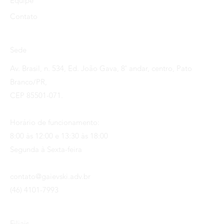
Equipe
Contato
Sede
Av. Brasil, n. 534, Ed. João Gava, 8˚ andar, centro, Pato
Branco/PR,
CEP 85501-071.
Horário de funcionamento:
8:00 às 12:00 e 13:30 às 18:00
Segunda à Sexta-feira
contato@gaievski.adv.br
(46) 4101-7993
Filiais