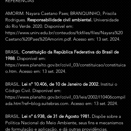
REFERÊNCIAS 
AMORIM. Nayara Caetano Paes; BRANQUINHO, Priscila 
Rodrigues. 
Responsabilidade civil ambiental.
 Universidade 
do Rio Verde. 2020. Disponível em: 
https://www.unirv.edu.br/conteudos/fckfiles/files/Nayara%20
Caetano%20Paes%20Amorim.pdf
. Acesso em: 13 set. 2024. 
BRASIL. 
Constituição da República Federativa do Brasil de 
1988
. Disponível em: 
https://www.planalto.gov.br/ccivil_03/constituicao/constituica
o.htm
. Acesso em: 13 set. 2024. 
BRASIL. 
Lei nº 10.406, de 10 de Janeiro de 2002
.
 Institui o 
Código Civil. Disponível em: 
https://www.planalto.gov.br/ccivil_03/leis/2002/l10406compil
ada.htm?ref=blog.suitebras.com
. Acesso em: 13 set. 2024. 
BRASIL. 
Lei nº 6.938, de 31 de Agosto 1981
.
 Dispõe sobre a 
Política Nacional do Meio Ambiente, seus fins e mecanismos 
de formulação e aplicação, e dá outras providências. 