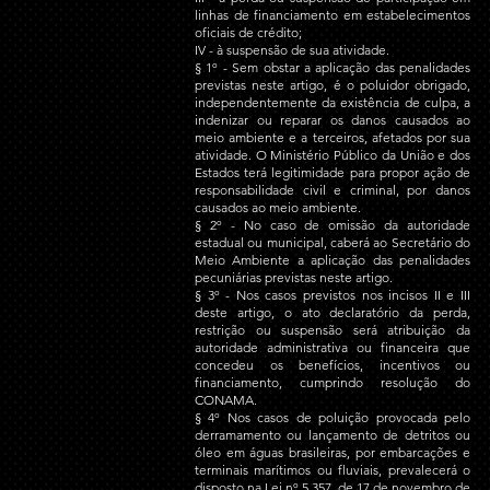
linhas de financiamento em estabelecimentos 
oficiais de crédito;
IV - à suspensão de sua atividade.
§ 1º - Sem obstar a aplicação das penalidades 
previstas neste artigo, é o poluidor obrigado, 
independentemente da existência de culpa, a 
indenizar ou reparar os danos causados ao 
meio ambiente e a terceiros, afetados por sua 
atividade. O Ministério Público da União e dos 
Estados terá legitimidade para propor ação de 
responsabilidade civil e criminal, por danos 
causados ao meio ambiente.
§ 2º - No caso de omissão da autoridade 
estadual ou municipal, caberá ao Secretário do 
Meio Ambiente a aplicação das penalidades 
pecuniárias previstas neste artigo.
§ 3º - Nos casos previstos nos incisos II e III 
deste artigo, o ato declaratório da perda, 
restrição ou suspensão será atribuição da 
autoridade administrativa ou financeira que 
concedeu os benefícios, incentivos ou 
financiamento, cumprindo resolução do 
CONAMA.
§ 4º Nos casos de poluição provocada pelo 
derramamento ou lançamento de detritos ou 
óleo em águas brasileiras, por embarcações e 
terminais marítimos ou fluviais, prevalecerá o 
disposto n
a 
Lei nº 5.357, de 17 de novembro de 