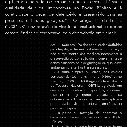
equilibrado, bem de uso comum do povo e essencial à sadia 
qualidade de vida, impondo-se ao Poder Público e à 
coletividade o dever de defendê-lo e preservá-lo para as 
presentes e futuras gerações.”  O artigo 14 da Lei n. 
6.938/1981 traz através do viés infraconstitucional, sobre as 
consequências ao responsável pela degradação ambiental:
Art 14 - Sem prejuízo das penalidades definidas 
pela legislação federal, estadual e municipal, o 
não cumprimento das medidas necessárias à 
preservação ou correção dos inconvenientes e 
danos causados pela degradação da qualidade 
ambiental sujeitará os transgressores:
I - à multa simples ou diária, nos valores 
correspondentes, no mínimo, a 10 (dez) e, no 
máximo, a 1.000 (mil) Obrigações Reajustáveis 
do Tesouro Nacional - ORTNs, agravada em 
casos de reincidência específica, conforme 
dispuser o regulamento, vedada a sua 
cobrança pela União se já tiver sido aplicada 
pelo Estado, Distrito Federal, Territórios ou 
pelos Municípios.
II - à perda ou restrição de incentivos e 
benefícios fiscais concedidos pelo Poder 
Público;
III - à perda ou suspensão de participação em 