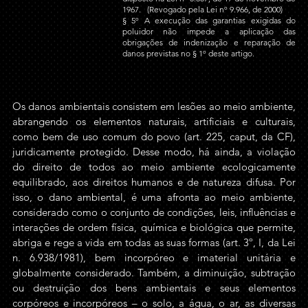
1967
.   
(Revogado pela Lei nº 9.966, de 2000)
§ 5º A execução das garantias exigidas do 
poluidor não impede a aplicação das 
obrigações de indenização e reparação de 
danos previstas no § 1º deste artigo.    
Os danos ambientais consistem em lesões ao meio ambiente, 
abrangendo os elementos naturais, artificiais e culturais, 
como bem de uso comum do povo (art. 225, caput, da CF), 
juridicamente protegido. Desse modo, há ainda, a violação 
do direito de todos ao meio ambiente ecologicamente 
equilibrado, aos direitos humanos e de natureza difusa. Por 
isso, o dano ambiental, é uma afronta ao meio ambiente, 
considerado como o conjunto de condições, leis, influências e 
interações de ordem física, química e biológica que permite, 
abriga e rege a vida em todas as suas formas (art. 3º, I, da Lei 
n. 6.938/1981), bem incorpóreo e imaterial unitária e 
globalmente considerado. Também, a diminuição, subtração 
ou destruição dos bens ambientais e seus elementos 
corpóreos e incorpóreos – o solo, a água, o ar, as diversas 