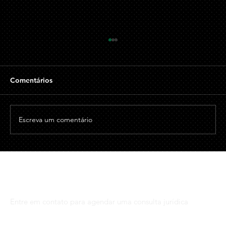
A Despedida e os Direitos Trabalhistas
na Despedida Sem Justa Causa
Ao abordar sobre a questão da demissão sem
Comentários
justa causa a Declaração Universal dos Direitos
Humanos (DUDH), adotada pela ONU em
1948,...
Escreva um comentário
Fale com nossos Advogados
Entre em contato para agendar uma consulta jurídica