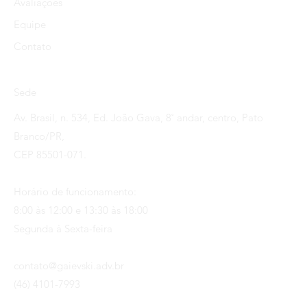
Avaliações
Equipe
Contato
Sede
Av. Brasil, n. 534, Ed. João Gava, 8˚ andar, centro, Pato
Branco/PR,
CEP 85501-071.
Horário de funcionamento:
8:00 às 12:00 e 13:30 às 18:00
Segunda à Sexta-feira
contato@gaievski.adv.br
(46) 4101-7993