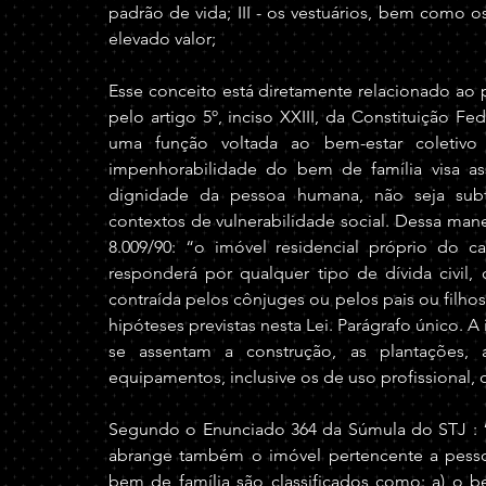
padrão de vida; III - os vestuários, bem como o
elevado valor;
Esse conceito está diretamente relacionado ao p
pelo artigo 5º, inciso XXIII, da Constituição F
uma função voltada ao bem-estar coletivo 
impenhorabilidade do bem de família visa ass
dignidade da pessoa humana, não seja subt
contextos de vulnerabilidade social. Dessa mane
8.009/90: “o imóvel residencial próprio do ca
responderá por qualquer tipo de dívida civil, c
contraída pelos cônjuges ou pelos pais ou filhos
hipóteses previstas nesta Lei. Parágrafo único.
se assentam a construção, as plantações, 
equipamentos, inclusive os de uso profissional,
Segundo o Enunciado 364 da Súmula do STJ : “
abrange também o imóvel pertencente a pessoas
bem de família são classificados como: a) o bem