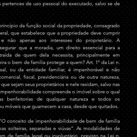
s pertences de uso pessoal do executado, salvo se de 
rincípio da função social da propriedade, consagrado 
ederal, que estabelece que a propriedade deve cumprir 
e não apenas aos interesses do proprietário. A 
egurar que a moradia, um direito essencial para a 
raída de quem dela necessita, principalmente em 
ira o bem de família protege a quem? Art. 1º da Lei n. 
sal, ou da entidade familiar, é impenhorável e não 
omercial, fiscal, previdenciária ou de outra natureza, 
 que sejam seus proprietários e nele residam, salvo nas 
 A impenhorabilidade compreende o imóvel sobre o qual 
as benfeitorias de qualquer natureza e todos os 
 ou móveis que guarnecem a casa, desde que quitados. 
O conceito de impenhorabilidade de bem de família 
 solteiras, separadas e viúvas”. As modalidades de 
 de família legal ou involuntário, previsto na Lei n. 