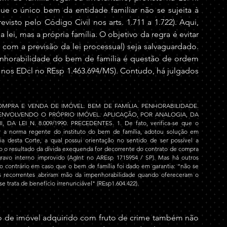
e o único bem da entidade familiar não se sujeita à 
visto pelo Código Civil nos arts. 1.711 a 1.722). Aqui, 
ei, mas a própria família. O objetivo da regra é evitar 
m a previsão da lei processual) seja salvaguardado. 
enhorabilidade do bem de família é questão de ordem 
g nos EDcl no REsp 1.463.694/MS). Contudo, há julgados 
MPRA E VENDA DE IMÓVEL. BEM DE FAMÍLIA. PENHORABILIDADE. 
ENVOLVENDO O PRÓPRIO IMÓVEL. APLICAÇÃO, POR ANALOGIA, DA 
 DA LEI N. 8.009/1990. PRECEDENTES. 1. De fato, verifica-se que o 
ar a norma regente do instituto do bem de família, adotou solução em 
a desta Corte, a qual possui orientação no sentido de ser possível a 
 o resultado da dívida exequenda for decorrente do contrato de compra 
ravo interno improvido (AgInt no AREsp 1715954 / SP). Mas há outros 
 contrário em caso que o bem de família foi dado em garantia: “não se 
 recorrentes abriram mão da impenhorabilidade quando ofereceram o 
se trata de benefício irrenunciável" (REsp1.604.422).
 de imóvel adquirido com fruto de crime também não 