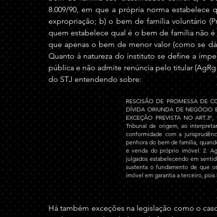
8.009/90, em que a própria norma estabelece qu
expropriação; b) o bem de família voluntário (Pre
quem estabelece qual é o bem de família não é a l
que apenas o bem de menor valor (como se dá co
Quanto à natureza do instituto se define a imp
pública e não admite renúncia pelo titular (AgR
do STJ entendendo sobre: 
RESCISÃO DE PROMESSA DE CO
DÍVIDA ORIUNDA DE NEGÓCIO 
EXCEÇÃO PREVISTA NO ART.3º, II,
Tribunal de origem, ao interpret
conformidade com a jurisprudênci
penhora do bem de família, quando
e venda do próprio imóvel. 2. Ag
julgados estabelecendo em sentido
sustenta o fundamento de que os
imóvel em garantia a terceiro, pois 
Há também exceções na legislação como o caso