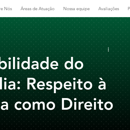
re Nós
Áreas de Atuação
Nossa equipe
Avaliações
P
ilidade do
ia: Respeito à
a como Direito