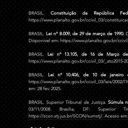
BRASIL. 
Constituição da República Fe
https://www.planalto.gov.br/ccivil_03/constituic
BRASIL. 
Lei nº 8.009, de 29 de março de 1990.
 
Disponível em: 
https://www.planalto.gov.br/ccivi
BRASIL. 
Lei nº 13.105, de 16 de Março de
https://www.planalto.gov.br/ccivil_03/_ato2015-2
BRASIL. 
Lei nº 10.406, de 10 de janeiro
https://www.planalto.gov.br/ccivil_03/leis/2002
em: 28 fev. 2025.
BRASIL. Superior Tribunal de Justiça. 
Súmula n
https://scon.stj.jus.br/SCON/sumstj/
. Acesso em: 