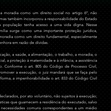
a moradia como um direito social no artigo 6º, não 
 mas também incorporou a responsabilidade do Estado 
a população tenha acesso a uma vida digna. Nesse 
ília surge como uma importante proteção jurídica, 
oradia como um direito fundamental, especialmente 
penhora em razão de dívidas.
ucação, a saúde, a alimentação, o trabalho, a moradia, o 
ial, a proteção à maternidade e à infância, a assistência 
. Conforme o art. 805 do Código de Processo Civil, 
omover a execução, o juiz mandará que se faça pelo 
rma, a impenhorabilidade o art. 833 do Código Civil 
declarados, por ato voluntário, não sujeitos à execução; 
ésticas que guarnecem a residência do executado, salvo 
s necessidades comuns correspondentes a um médio 