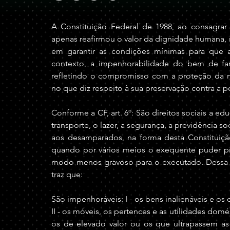
A Constituição Federal de 1988, ao consagrar 
apenas reafirmou o valor da dignidade humana,
em garantir as condições mínimas para que 
contexto, a impenhorabilidade do bem de fam
refletindo o compromisso com a proteção da m
no que diz respeito à sua preservação contra a 
Conforme a CF, art. 6º: São direitos sociais a ed
transporte, o lazer, a segurança, a previdência soc
aos desamparados, na forma desta Constituição
quando por vários meios o exequente puder pr
modo menos gravoso para o executado. Dessa fo
traz que: 
São impenhoráveis: I - os bens inalienáveis e os 
II - os móveis, os pertences e as utilidades dom
os de elevado valor ou os que ultrapassem a